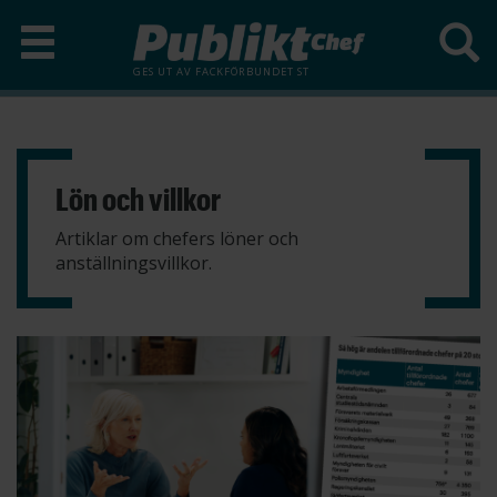
GES UT AV
FACKFÖRBUNDET ST
Hoppa
till
huvudinnehåll
Lön och villkor
Artiklar om chefers löner och
anställningsvillkor.