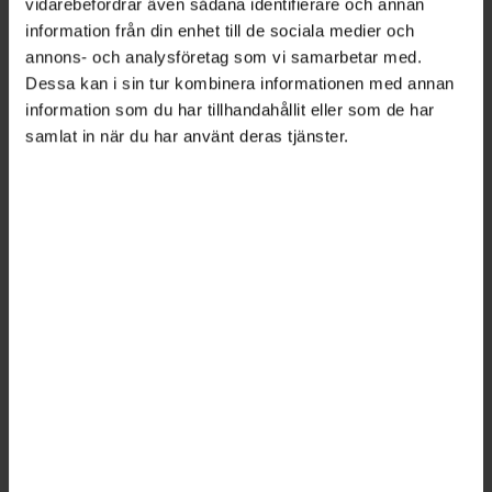
vidarebefordrar även sådana identifierare och annan
information från din enhet till de sociala medier och
annons- och analysföretag som vi samarbetar med.
Dessa kan i sin tur kombinera informationen med annan
information som du har tillhandahållit eller som de har
samlat in när du har använt deras tjänster.
Bild: Getty Images
Få chefer på statliga
myndigheter har förmånsbil
VILLKOR
2025-12-22
Det är ovanligt att statligt anställda chefer har
förmånsbilar, visar en kartläggning som Publikt
gjort. På de flesta myndigheter finns ingen eller
bara någon enstaka chef som har förmånsbil,
oftast generaldirektören eller någon i
ledningsgruppen.