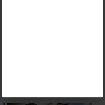
helhet. När det gäller den egna lönen är
cheferna mer nöjda än andra ST-medlemmar.
MEST LÄSTA
Han gick från chef till facklig ordförande
Få chefer på statliga myndigheter har
förmånsbil
Flera förändringar för chefer i nya avtal
Ledarskapet påverkar medarbetarnas
lärande
Inte säkert att chefen tipsar om lediga
chefsjobb