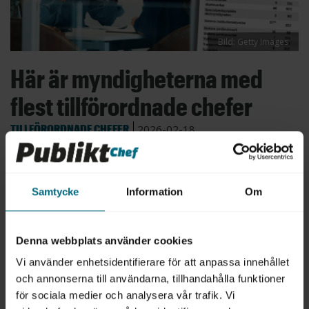
Bild: Getty Images
Här är myndigheterna med
flest tillförordnade chefer
TILLFÖRORDNADE CHEFER
2026-02-18
Andelen tillförordnade chefer varierar stort i
staten, visar Publikt Chefs kartläggning. På
Jordbruksverket och Försvarets materielverk är
Samtycke
Information
Om
nästan en femtedel av cheferna tillförordnade.
Men det finns också myndigheter som har
betydligt färre.
Denna webbplats använder cookies
Vi använder enhetsidentifierare för att anpassa innehållet
och annonserna till användarna, tillhandahålla funktioner
för sociala medier och analysera vår trafik. Vi