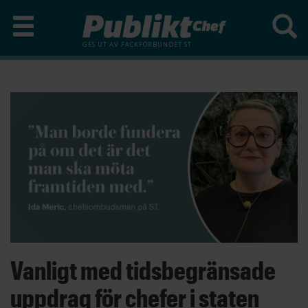
GES UT AV
FACKFÖRBUNDET ST
Hoppa
till
huvudinnehåll
Vanligt med tidsbegränsade
uppdrag för chefer i staten