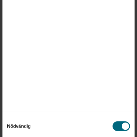
ÄMNEN:
Lön och villkor
Karriär
Anställningstrygghet
Tipsa, debattera eller påpeka fel
Samtyckesval
Nödvändig