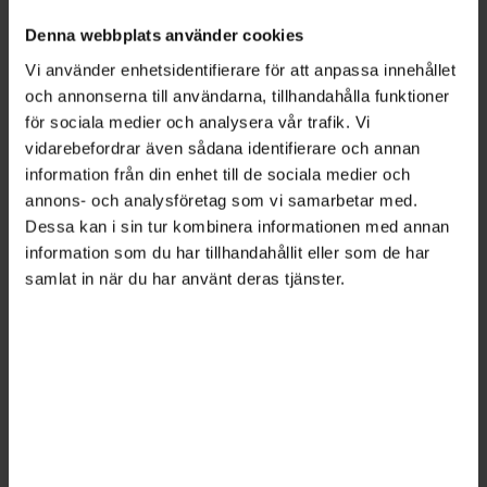
kan gå in och ur sina uppdrag, och
Denna webbplats använder cookies
myndigheten kan dra nytta av deras erfarenhet
Vi använder enhetsidentifierare för att anpassa innehållet
och kompetens, säger
Tord Eriksson
,
HR-
och annonserna till användarna, tillhandahålla funktioner
konsult på Skatteverket.
för sociala medier och analysera vår trafik. Vi
vidarebefordrar även sådana identifierare och annan
Modellen har dock justerats efter
information från din enhet till de sociala medier och
utvärderingen. Tidigare kunde uppdraget
annons- och analysföretag som vi samarbetar med.
förlängas en gång för samma befattning, men
Dessa kan i sin tur kombinera informationen med annan
nu finns ingen fastslagen gräns för antalet
information som du har tillhandahållit eller som de har
förlängningar.
samlat in när du har använt deras tjänster.
– Vi ville ha det mer flexibelt. Å andra sidan görs
en noggrann utvärdering inför varje
förlängning, där även facket kontaktas.
Flera myndighetsföreträdare påpekar att de ser
både för- och nackdelar med tidsbegränsade
chefsuppdrag. Exempelvis säger Tord Eriksson