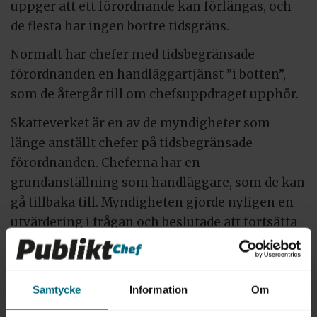
uppger att ett förordnande kan förlängas, och
de flesta har ingen bortre tidsgräns.
Normalt har chefer med tidsbegränsade
förordnanden en handläggartjänst ”i botten”,
som de återgår till om chefsuppdraget upphör.
Skatteverket är en av de myndigheter som
länge anställt chefer på tidsbegränsade
förordnanden. Cheferna har en
grundanställning som handläggare, som de kan
gå tillbaka till. Myndigheten gjorde nyligen en
utvärdering i frågan och beslutade att fortsätta
som tidigare.
– Huvudsyftet var att undersöka om
anställningsformen lett till högre rörlighet, och
Samtycke
Information
Om
det hade det. Vi ser det som värdefullt att chefer