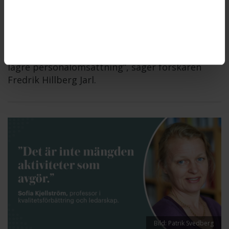
Chefens beteende har större betydelse än
kurser och utbildningar för att anställda ska
växa och utvecklas på jobbet. ”Ett ledarskap
som gynnar positivt lärande leder till bättre
arbetsmiljö, högre välmående, lägre sjuktal och
lägre personalomsättning”, säger forskaren
Fredrik Hillberg Jarl.
Bild: Patrik Svedberg