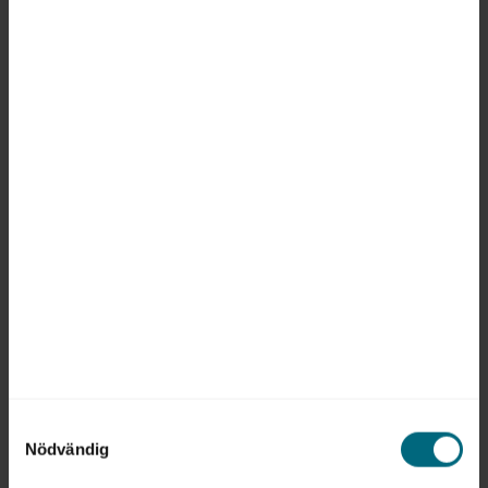
Bild: Marta Kaszuba Åkerblom
Sätt ljuset på de särskilda
kraven i staten
STATSTJÄNSTEMANNAROLLEN
2026-05-22
Alla statsanställda måste känna till de särskilda
regler och riktlinjer som gäller för
myndigheterna. Som chef behöver du därför
diskutera den statliga värdegrunden och god
förvaltningskultur med medarbetarna.
Statskontorets experter har flera råd om hur du
kan sätta ämnet på agendan.
Samtyckesval
Nödvändig