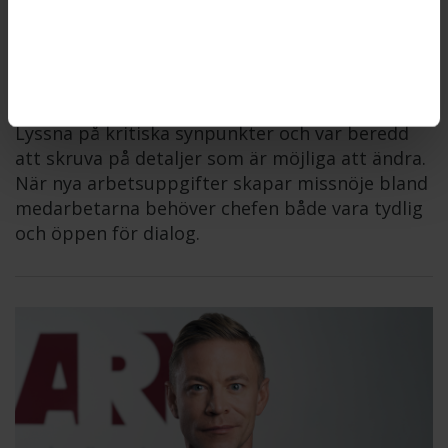
Så hanterar du missnöje med
nya arbetsuppgifter
LEDARSKAP
2026-02-18
Förklara tidigt varför förändringen är viktig.
Lyssna på kritiska synpunkter och var beredd
att skruva på detaljer som är möjliga att ändra.
När nya arbetsuppgifter skapar missnöje bland
medarbetarna behöver chefen både vara tydlig
och öppen för dialog.