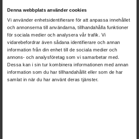
att man tar bort den resurs ett gott chefskap
Denna webbplats använder cookies
kan vara. Om chefen blir överbelastad får
Vi använder enhetsidentifierare för att anpassa innehållet
medarbetarna inte det stöd de behöver, vilket i
och annonserna till användarna, tillhandahålla funktioner
sin tur påverkar organisationens effektivitet
för sociala medier och analysera vår trafik. Vi
och produktivitet.
vidarebefordrar även sådana identifierare och annan
information från din enhet till de sociala medier och
En utmaning som cheferna i studien lyfte fram
annons- och analysföretag som vi samarbetar med.
var att det är svårare att utöva
Dessa kan i sin tur kombinera informationen med annan
arbetsmiljöansvar och ha överblick över
information som du har tillhandahållit eller som de har
samlat in när du har använt deras tjänster.
medarbetarnas mående och behov när de sitter
utspridda.
– En av de saker som skavde var svårigheten att
skapa arbetsplatser som är anpassade för
medarbetare med särskilda behov när man som
chef inte äger utformningen av kontoret, säger
Anita Pettersson-Strömbäck.