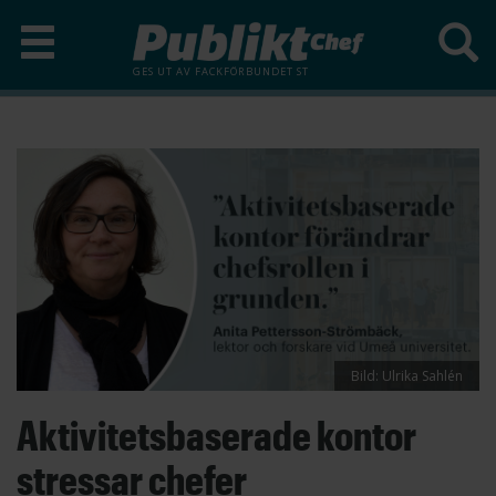
GES UT AV
FACKFÖRBUNDET ST
Hoppa
till
huvudinnehåll
Bild: Ulrika Sahlén
Aktivitetsbaserade kontor
stressar chefer