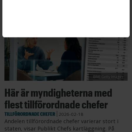
Bild: Getty Images
Här är myndigheterna med
flest tillförordnade chefer
TILLFÖRORDNADE CHEFER
2026-02-18
Andelen tillförordnade chefer varierar stort i
staten, visar Publikt Chefs kartläggning. På