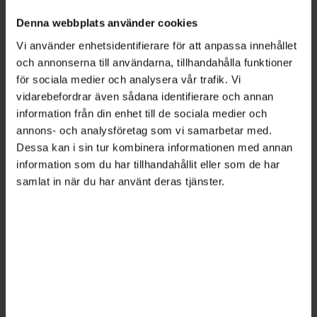
Denna webbplats använder cookies
Vi använder enhetsidentifierare för att anpassa innehållet
och annonserna till användarna, tillhandahålla funktioner
för sociala medier och analysera vår trafik. Vi
vidarebefordrar även sådana identifierare och annan
information från din enhet till de sociala medier och
annons- och analysföretag som vi samarbetar med.
Christine Blomqvist
, managementkonsult och
Dessa kan i sin tur kombinera informationen med annan
universitetslektor vid Lunds universitet,
information som du har tillhandahållit eller som de har
framhåller att chefen tidigt måste göra
samlat in när du har använt deras tjänster.
förändringen begriplig för den eller dem som
berörs. Chefer och ledningsgrupper har ofta
hunnit stöta och blöta exakt vad som ska ändras
och på vilket sätt – och är ivriga att få det gjort.
– Man glömmer ibland att medarbetarna inte
varit med i tankeprocessen. De behöver också