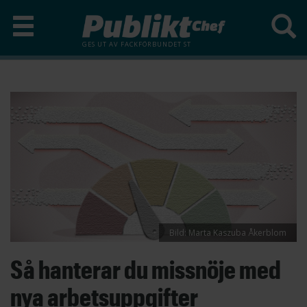
GES UT AV
FACKFÖRBUNDET ST
Hoppa
till
huvudinnehåll
Bild: Marta Kaszuba Åkerblom
Så hanterar du missnöje med
nya arbetsuppgifter