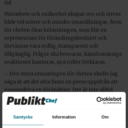
tid.
Merarbete och osäkerhet skapar oro och stress
både vid större och mindre omställningar. Även
för chefen ökar belastningen, som blir en
representant för förändringsbeslutet och
förväntas vara tydlig, transparent och
tillgänglig. Frågor ska besvaras, känslomässiga
reaktioner hanteras, nya roller förklaras.
– Den stora utmaningen för chefen skulle jag
säga är att det ofta finns en press uppifrån att
genomdriva en förändring. Det är inte alltid
chefen har tid att göra allt som skulle behövas,
säger Robert Lundmark.
Samtycke
Information
Om