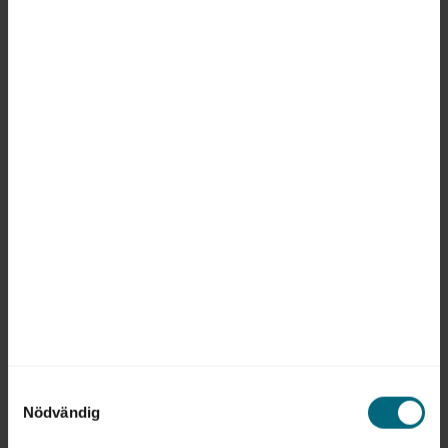
göra Migrationsverket
tråkigare
MÖTET: MIKAEL RIBBENVIK CASSAR
2026-04-01
När Mikael Ribbenvik Cassar kliver in som
timvikarie på Migrationsverket på 1990-talet
möter han en ”riktig vilda västern-myndighet”.
När han senare blir generaldirektör vill han
göra den tråkigare och vanligare. ”Jag vet inte
om jag lyckades”, säger han.
Samtyckesval
Nödvändig