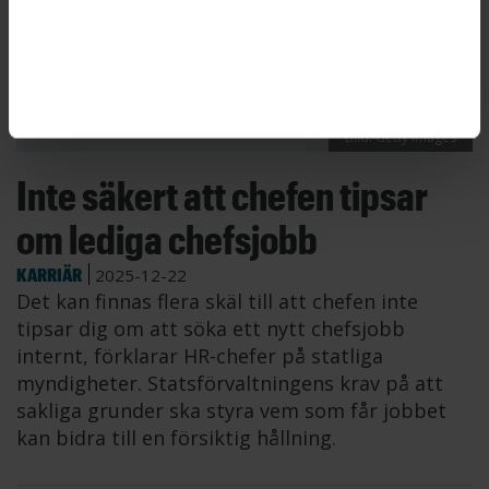
Bild: Getty Images
Inte säkert att chefen tipsar
om lediga chefsjobb
KARRIÄR
2025-12-22
Det kan finnas flera skäl till att chefen inte
tipsar dig om att söka ett nytt chefsjobb
internt, förklarar HR-chefer på statliga
myndigheter. Statsförvaltningens krav på att
sakliga grunder ska styra vem som får jobbet
kan bidra till en försiktig hållning.