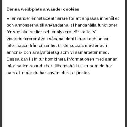
Denna webbplats använder cookies
Vi använder enhetsidentifierare för att anpassa innehållet
och annonserna till användarna, tillhandahålla funktioner
för sociala medier och analysera vår trafik. Vi
vidarebefordrar även sådana identifierare och annan
information från din enhet till de sociala medier och
annons- och analysföretag som vi samarbetar med.
Dessa kan i sin tur kombinera informationen med annan
information som du har tillhandahållit eller som de har
Bild: Getty Images
samlat in när du har använt deras tjänster.
Rusande AI-utveckling ställer
nya krav på chefer
AI
2026-05-22
När myndigheter tar fram egna AI-verktyg
förväntas cheferna hänga med och kunna
navigera mellan möjligheter och risker. Att leda