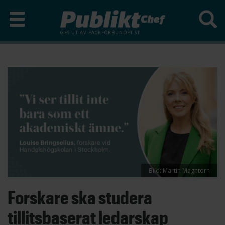
GES UT AV
FACKFÖRBUNDET ST
Hoppa
till
huvudinnehåll
Bild: Martin Magntorn
Forskare ska studera
tillitsbaserat ledarskap