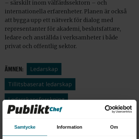
– särskilt inom välfärdssektorn – och
internationella erfarenheter. Planen är också
att bygga upp ett nätverk för dialog med
representanter för akademi, beslutsfattare,
ledare och anställda i verksamheter i både
privat och offentlig sektor.
ÄMNEN:
Ledarskap
Tillitsbaserat ledarskap
Ledarskapsforskning
Tipsa, debattera eller påpeka fel
Samtycke
Information
Om