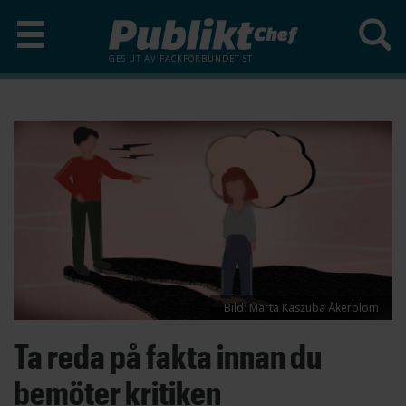
GES UT AV
FACKFÖRBUNDET ST
Hoppa
till
huvudinnehåll
Bild: Marta Kaszuba Åkerblom
Ta reda på fakta innan du
bemöter kritiken