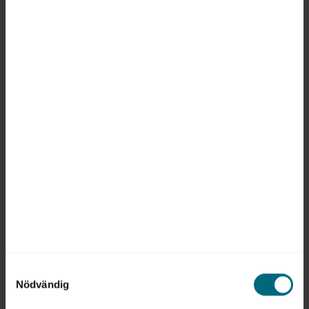
2026-05-22
Goda relationer har stor betydelse för chefers
möjligheter att skapa delaktighet när
medarbetarna sitter på olika ställen, visar ny
forskning. ”För att kunna bygga relationer
behöver man som chef jobba med medveten
och strategisk närvaro både digitalt och på
plats”, säger forskaren Camilla Blomqvist.
Samtyckesval
Nödvändig