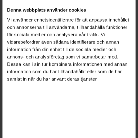
samarbeta”. Vilket kan betyda många olika
Denna webbplats använder cookies
saker beroende på situation, person och vad
Vi använder enhetsidentifierare för att anpassa innehållet
respektive part menar med begreppet
och annonserna till användarna, tillhandahålla funktioner
samarbete.
för sociala medier och analysera vår trafik. Vi
vidarebefordrar även sådana identifierare och annan
– Så första frågan är alltid: Vad grundar du det
information från din enhet till de sociala medier och
på? Jag vill ha fakta och information så att jag
annons- och analysföretag som vi samarbetar med.
vet vad jag ska justera. Hur tycker chefen att jag
Dessa kan i sin tur kombinera informationen med annan
ska agera annorlunda för att samarbeta bättre?
information som du har tillhandahållit eller som de har
samlat in när du har använt deras tjänster.
Bild: Robert Eldrim