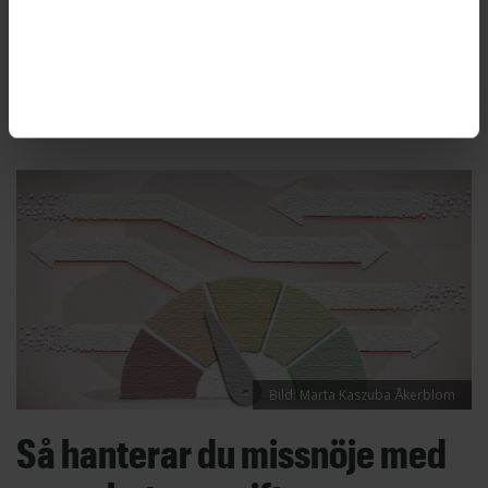
är några av de negativa effekter som chefer
rapporterar i en ny studie av hur övergången
till aktivitetsbaserade kontor påverkar
chefsrollen.
Bild: Marta Kaszuba Åkerblom
Så hanterar du missnöje med