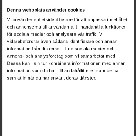
kräver däremot mer tid och engagemang
Denna webbplats använder cookies
internt och framstår därför som mindre
Vi använder enhetsidentifierare för att anpassa innehållet
attraktiva”, konstaterar Sofia Kjellström.
och annonserna till användarna, tillhandahålla funktioner
för sociala medier och analysera vår trafik. Vi
vidarebefordrar även sådana identifierare och annan
ÄMNEN:
Ledarskapsforskning
information från din enhet till de sociala medier och
annons- och analysföretag som vi samarbetar med.
Kompetensutveckling
Ledarskap
Dessa kan i sin tur kombinera informationen med annan
information som du har tillhandahållit eller som de har
samlat in när du har använt deras tjänster.
Tipsa, debattera eller påpeka fel