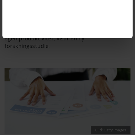
kontor ställs inför utmaningar
ARBETSMILJÖ
2025-12-22
Aktivitetsbaserade kontor innebär utmaningar
för chefer – och kan dessutom minska deras
egen produktivitet, visar en ny
forskningsstudie.
Bild: Getty Images