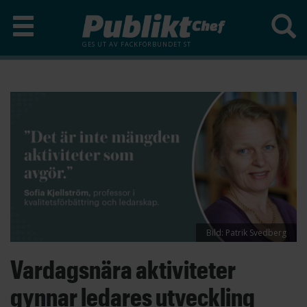
GES UT AV
FACKFÖRBUNDET ST
Hoppa
till
huvudinnehåll
Bild: Patrik Svedberg
Vardagsnära aktiviteter
gynnar ledares utveckling